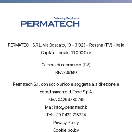
PERMATECH S.R.L. Via Boscalto, 10 – 31023 – Resana (TV) – Italia
Capitale sociale: 10.000€ i.v.
Camera di commercio (TV)
REA:336180
Permatech S.r.l. con socio unico e soggetta alla direzione e
coordinamento di
Espe S.p.A.
P.IVA 04264780265
Mail: info@permatech.it
Tel: +39 0423 716734
Privacy Policy
Cookie policy