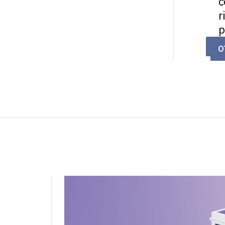
c
r
p
O