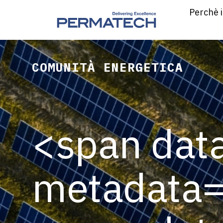
Perchè i
COMUNITÀ ENERGETICA
<span dat
metadata=