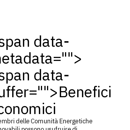
span data-
etadata="
">
span data-
uffer="
">Benefici
conomici
embri delle Comunità Energetiche
ovabili possono usufruire di