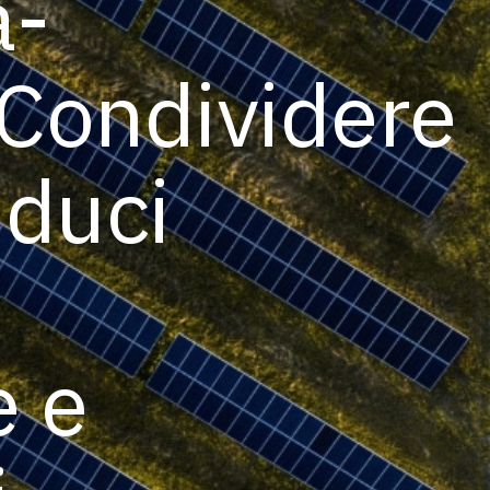
a-
Condividere
iduci
e e