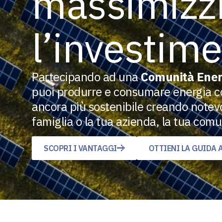
massimizz
l’investim
Partecipando ad una
Comunità Ener
puoi produrre e consumare energia co
ancora più sostenibile creando notevo
famiglia o la tua azienda, la tua com
SCOPRI I VANTAGGI
OTTIENI LA GUIDA