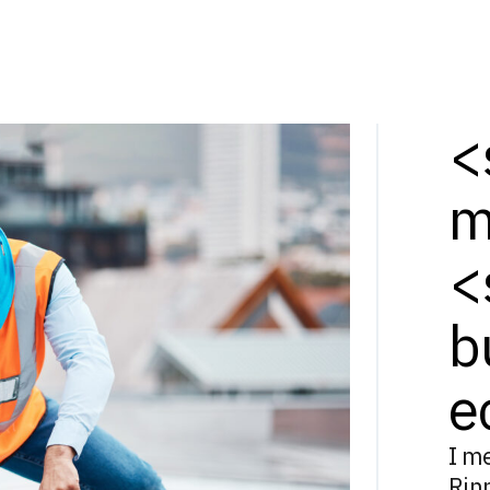
<
m
<
b
e
I m
Rinn