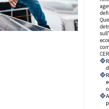
agev
defi
Que
detr
sull
econ
com
CER
R
d
R
e
c
A
p