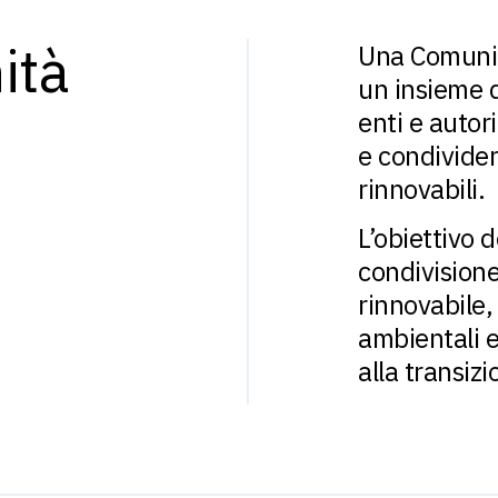
ità
Una Comunit
un insieme d
enti e autor
e condivider
rinnovabili.
L’obiettivo 
condivision
rinnovabile
ambientali e
alla transiz