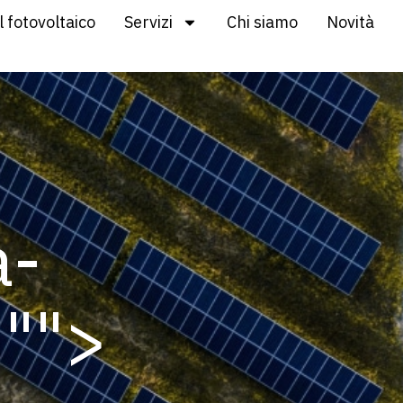
l fotovoltaico
Servizi
Chi siamo
Novità
a-
"
">