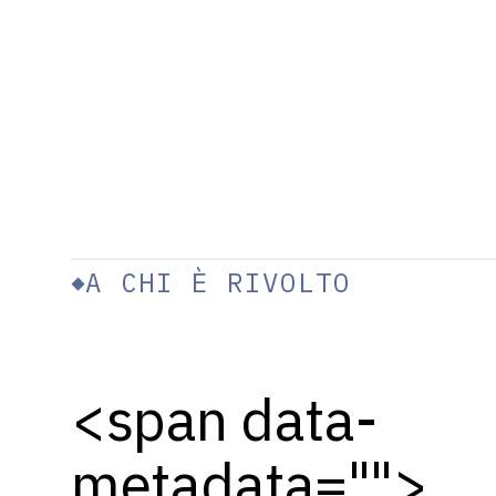
A CHI È RIVOLTO
<span data-
metadata="
">