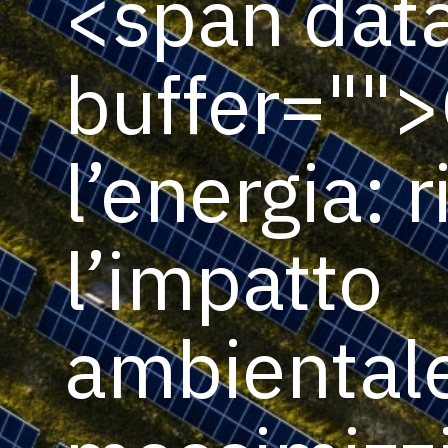
<span dat
buffer="
">
l’energia: r
l’impatto
ambiental