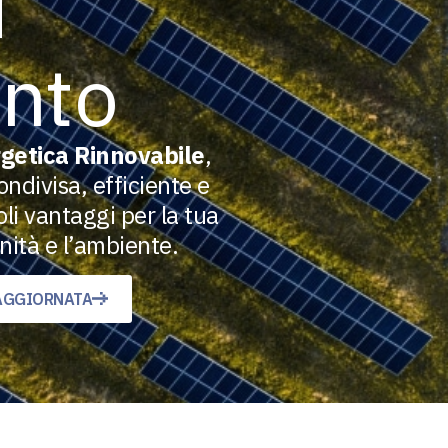
i
ento
getica Rinnovabile
,
ndivisa, efficiente e
li vantaggi per la tua
unità e l’ambiente.
 AGGIORNATA