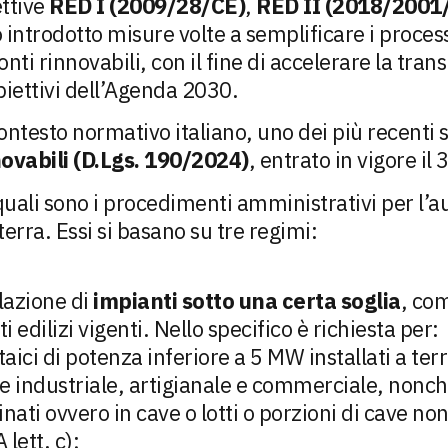
ettive
RED I (2009/28/CE)
,
RED II (2018/2001
introdotto misure volte a semplificare i processi
nti rinnovabili, con il fine di accelerare la trans
iettivi dell’Agenda 2030.
ontesto normativo italiano, uno dei più recenti s
ovabili (D.Lgs. 190/2024)
, entrato in vigore i
uali sono i procedimenti amministrativi per l’a
terra. Essi si basano su tre regimi:
llazione di
impianti sotto una certa soglia
, com
 edilizi vigenti. Nello specifico è richiesta per:
taici di potenza inferiore a 5 MW installati a ter
e industriale, artigianale e commerciale, nonché 
inati ovvero in cave o lotti o porzioni di cave non
lett. c);