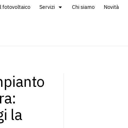
l fotovoltaico
Servizi
Chi siamo
Novità
mpianto
ra:
i la