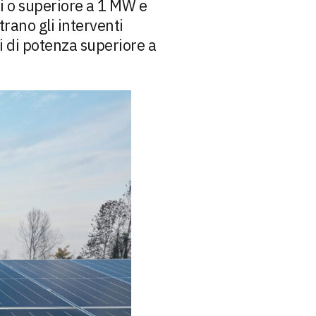
ri o superiore a 1 MW e
trano gli interventi
li di potenza superiore a