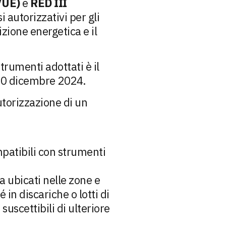
/UE)
e
RED III
 autorizzativi per gli
izione energetica e il
trumenti adottati è il
l 30 dicembre 2024.
utorizzazione di un
patibili con strumenti
ra ubicati nelle zone e
in discariche o lotti di
 suscettibili di ulteriore