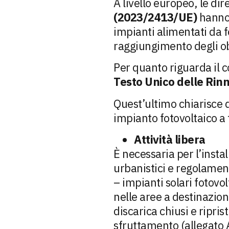
A livello europeo, le dir
(2023/2413/UE)
hanno 
impianti alimentati da fo
raggiungimento degli ob
Per quanto riguarda il c
Testo Unico delle Rinn
Quest’ultimo chiarisce q
impianto fotovoltaico a 
Attività libera
È necessaria per l’insta
urbanistici e regolamenti
– impianti solari fotovol
nelle aree a destinazion
discarica chiusi e riprist
sfruttamento (allegato A 