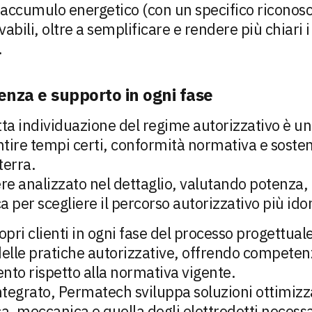
 accumulo energetico (con un specifico riconos
vabili, oltre a semplificare e rendere più chiari
.
za e supporto in ogni fase
tta individuazione del regime autorizzativo è u
ire tempi certi, conformità normativa e sosten
terra.
e analizzato nel dettaglio, valutando potenza, a
a per scegliere il percorso autorizzativo più ido
pri clienti in ogni fase del processo progettuale
e delle pratiche autorizzative, offrendo competenz
to rispetto alla normativa vigente.
integrato, Permatech sviluppa soluzioni ottimi
ca, meccanica e quella degli elettrodotti necessa