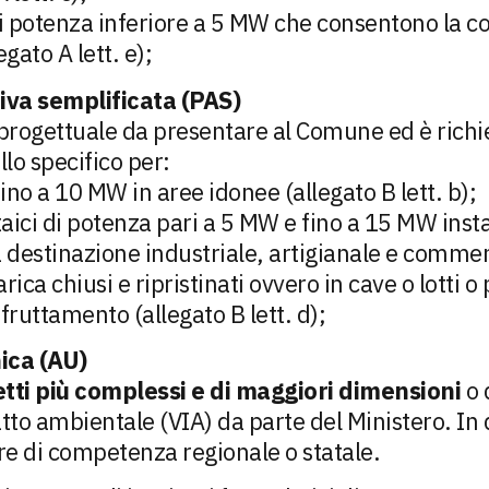
di potenza inferiore a 5 MW che consentono la con
gato A lett. e);
iva semplificata (PAS)
progettuale da presentare al Comune ed è richi
ello specifico per:
ino a 10 MW in aree idonee (allegato B lett. b);
taici di potenza pari a 5 MW e fino a 15 MW instal
a destinazione industriale, artigianale e comme
arica chiusi e ripristinati ovvero in cave o lotti 
 sfruttamento (allegato B lett. d);
ica (AU)
tti più complessi e di maggiori dimensioni
o 
to ambientale (VIA) da parte del Ministero. In q
re di competenza regionale o statale.